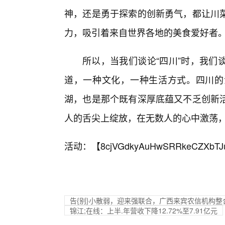
神，还是勇于探索的创新勇气，都让川
力，吸引着来自世界各地的美食爱好者
所以，当我们谈论“四川”时，我们
道，一种文化，一种生活方式。四川的
湖，也是那个既有深厚底蕴又不乏创新
人的舌尖上绽放，在无数人的心中激荡，
活动：【
8cjVGdkyAuHwSRRkeCZXbTJ
告{别}小散弱，迎来强联合，广西来宾农信机构整
锦江;在线：上半.年营收下降12.72%至7.91亿元