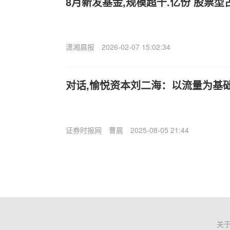
8月新发基金,规模超千.亿份 股票型
潇湘晨报
2026-02-07 15:02:34
对话,愉悦资本刘二海：以流量为基
证券时报网
曹晨
2025-08-05 21:44
关