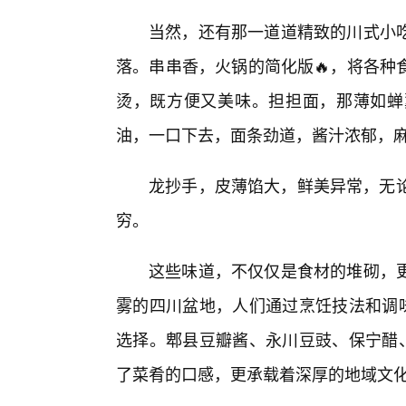
当然，还有那一道道精致的川式小
落。串串香，火锅的简化版🔥，将各种
烫，既方便又美味。担担面，那薄如蝉
油，一口下去，面条劲道，酱汁浓郁，
龙抄手，皮薄馅大，鲜美异常，无论
穷。
这些味道，不仅仅是食材的堆砌，
雾的四川盆地，人们通过烹饪技法和调味
选择。郫县豆瓣酱、永川豆豉、保宁醋、
了菜肴的口感，更承载着深厚的地域文