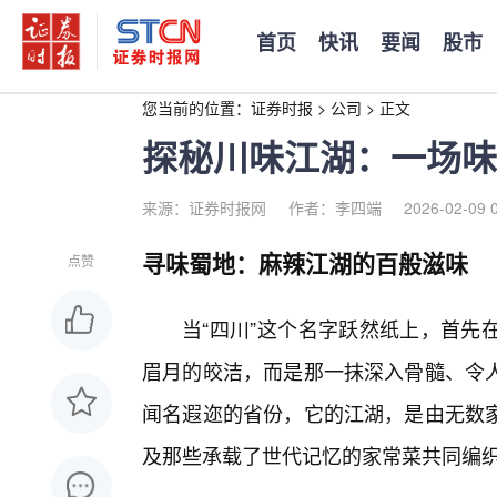
首页
快讯
要闻
股市
您当前的位置：
证券时报
>
公司
>
正文
探秘川味江湖：一场味
来源：证券时报网
作者：李四端
2026-02-09 
寻味蜀地：麻辣江湖的百般滋味
点赞
当“四川”这个名字跃然纸上，首先
眉月的皎洁，而是那一抹深入骨髓、令
闻名遐迩的省份，它的江湖，是由无数
及那些承载了世代记忆的家常菜共同编