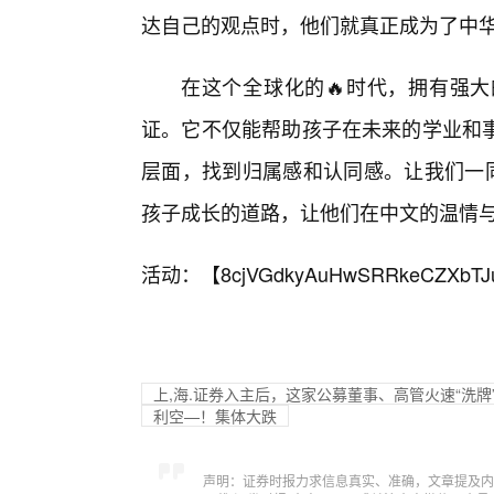
达自己的观点时，他们就真正成为了中华
在这个全球化的🔥时代，拥有强
证。它不仅能帮助孩子在未来的学业和事
层面，找到归属感和认同感。让我们一同
孩子成长的道路，让他们在中文的温情
活动：【
8cjVGdkyAuHwSRRkeCZXbTJ
上,海.证券入主后，这家公募董事、高管火速“洗牌
利空—！集体大跌
声明：证券时报力求信息真实、准确，文章提及内